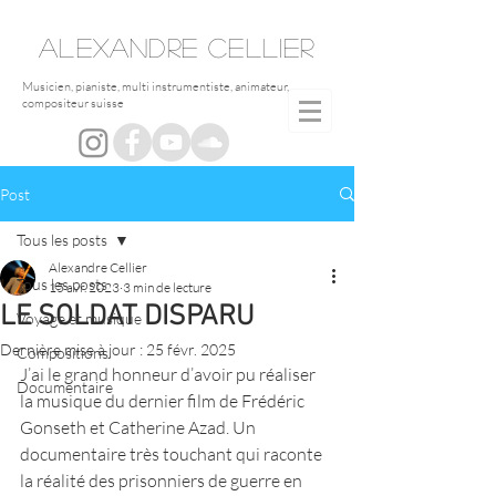
ALEXANDRE
CELLIER
Musicien, pianiste, multi instrumentiste, animateur,
compositeur suisse
Post
Tous les posts
Alexandre Cellier
Tous les posts
15 avr. 2023
3 min de lecture
LE SOLDAT DISPARU
Voyage et musique
Dernière mise à jour :
25 févr. 2025
Compositions
J’ai le grand honneur d’avoir pu réaliser 
Documentaire
la musique du dernier film de Frédéric 
Gonseth et Catherine Azad. Un 
documentaire très touchant qui raconte 
la réalité des prisonniers de guerre en 