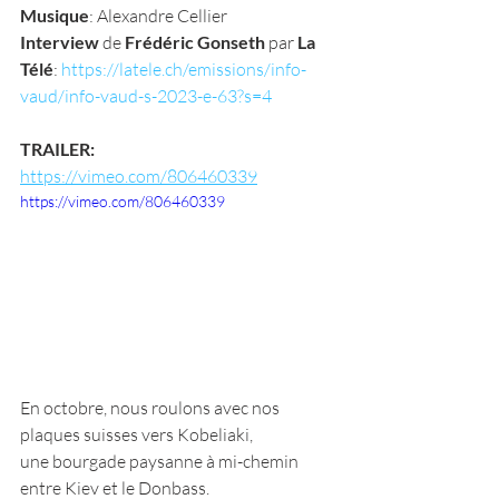
Musique
: Alexandre Cellier
Interview
 de 
Frédéric Gonseth
 par 
La 
Télé
: 
https://latele.ch/emissions/info-
vaud/info-vaud-s-2023-e-63?s=4
TRAILER: 
https://vimeo.com/806460339
https://vimeo.com/806460339
En octobre, nous roulons avec nos 
plaques suisses vers Kobeliaki,
une bourgade paysanne à mi-chemin 
entre Kiev et le Donbass.