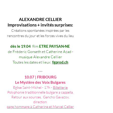
​​ALEXANDR
E C
ELLIER
Improvisations + invités surprises
:
Créations spontanées inspirées par les
rencontres du jour
et les forces vives du lieu
dès le 19.04
film
ETRE PAYSAN·NE
de Fréderic Gonseth et Catherine Azad -
musique Alexandre Cellier
Toutes les dates et lieux:
fgprod.ch
***
10.07 | FRIBOURG
Le Mystère des Voix Bulgares
Eglise Saint-Michel - 17h -
Billetterie
Polyphonie traditionnelle bulgare a cappella.
Retour aux sources, Gancho Gavazov,
direction
page hommage à Catherine et Marcel Cellier