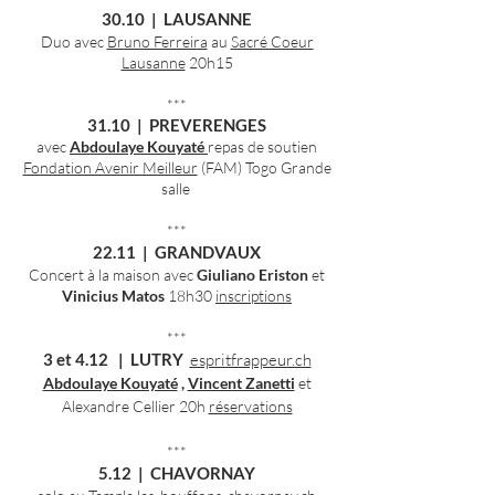
30.10 | LAUSANNE
Duo avec
Bruno Ferreira
au
Sacré Coeur
Lausanne
20h15
***
31.10 | PREVERENGES
avec
Abdoulaye Kouyaté
repas de soutien
Fondation Avenir Meilleur
(FAM) Togo Grande
salle
***
22.11 | GRANDVAUX
Concert à la maison avec
Giuliano Eriston
et
Vinicius Matos
18h30
inscriptions
***
3 et 4.12 | LUTRY
espritfrappeur.ch
Abdoulaye Kouyaté
,
Vincent Zanetti
et
Alexandre Cellier 20h
réservations
***
5.12 | CHAVORNAY