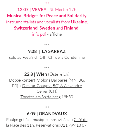
***
12.07 | VEVEY |
St-Martin 17h
Musical Bridges for Peace and Solidarity
instrumentalists and vocalists from
Ukraine
,
Switzerland
,
Sweden
and
Finland
info pdf
​ -
affiche
***
9.08 | LA SARRAZ
solo
au Festifil.ch 14h. Ch.
de la Condémine
***
22.8 | Wien
(Östereich)
Doppelkonzert:
Violons Barbares
(MN, BG,
FR) +
Dimitar Gougov (BG) & Alexandre
Cellier
(CH)
Theater am Spittelberg
19h30
***
6.09 | GRANDVAUX
Poulpe grillé et musique improvisée au
Café de
la Place
dès 11h. Réservations:
021 799 13 07