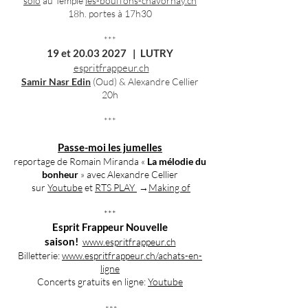
solo
au Temple
les-bouffons-chavornay.ch
18h. portes à 17h30
***
19 et
20.03 2027
| LUTRY
espritfrappeur.ch
Samir Nasr Edin
(Oud) & Alexandre Cellier
20h
***
Passe-moi les jumelles
reportage de Romain Miranda «
La mélodie du
bonheur
» avec Alexandre Cellier
sur
Youtube
et
RTS PLAY
→
Making of
***
Esprit Frappeur Nouvelle
saison!
www.espritfrappeur.ch
Bil
letterie:
www.espritfrappeur.ch/achats-en-
ligne
Concerts gratuits en ligne:
Youtu
be