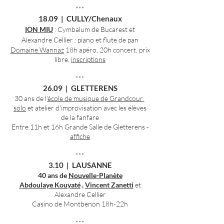
***
18.09 | CULLY/Chenaux
ION MIU
​ : Cymbalum de Bucarest et
Alexandre Cellier : piano et flute de pan
Domaine Wannaz
18h apéro, 20h concert, prix
libre,
inscriptions
***
26.09 | GLETTERENS
30 ans de l’
école de musique de Grandcour
solo
et atelier d'improvisation avec les élèves
de la fanfare
Entre 11h et 16h Grande Salle de Gletterens -
affiche
***
3.10 | LAUSANNE
40 ans de
Nouvelle-Planète
Abdoulaye Kouyaté
,
Vincent Zanetti
et
Alexandre Cellier
Casino de Montbenon 18h-22h
***