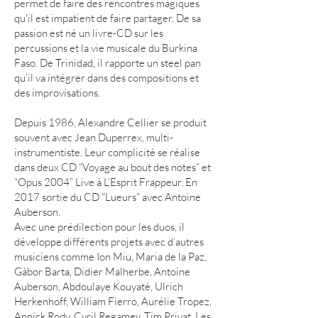
permet de faire des rencontres magiques
qu'il est impatient de faire partager. De sa
passion est né un livre-CD sur les
percussions et la vie musicale du Burkina
Faso. De Trinidad, il rapporte un steel pan
qu’il va intégrer dans des compositions et
des improvisations.
Depuis 1986, Alexandre Cellier se produit
souvent avec Jean Duperrex, multi-
instrumentiste. Leur complicité se réalise
dans deux CD “Voyage au bout des notes” et
“Opus 2004” Live à L’Esprit Frappeur. En
2017 sortie du CD “Lueurs“ avec Antoine
Auberson.
Avec une prédilection pour les duos, il
développe différents projets avec d’autres
musiciens comme Ion Miu, Maria de la Paz,
Gàbor Barta, Didier Malherbe, Antoine
Auberson, Abdoulaye Kouyaté, Ulrich
Herkenhoff, William Fierro, Aurélie Tropez,
Annick Rody, Cyril Regamey, Tim Privat, Les