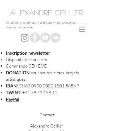
ALEXANDRE
CELLIER
Musicien, pianiste, multi instrumentiste, animateur,
compositeur suisse
Inscription newsletter
Disponibilité concerts
Commande CD / DVD
DONATION
pour soutenir mes projets
artistiques:
IBAN:
CH63
0900 0000 1801 5856 7
TWINT:
+41 78 722 58 11
PayPal
Contact
Alexandre Cellier