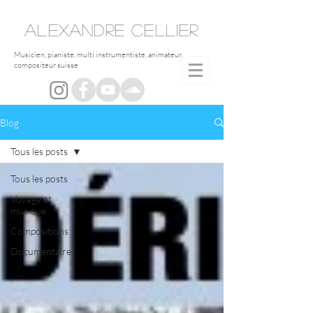
ALEXANDRE
CELLIER
Musicien, pianiste, multi instrumentiste, animateur,
compositeur suisse
Blog
Tous les posts
Tous les posts
Voyage et
musique
Compositions
Documentaire