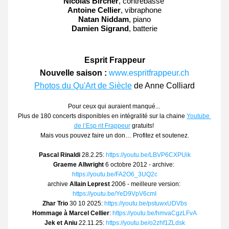
Nicolas Bircher
, 
contrebasse 
Antoine Cellier
, 
vibraphone
Natan Niddam
, 
piano
Damien Sigrand
, 
batterie
Esprit Frappeur
Nouvelle saison :
www.espritfrappeur.ch
Photos du Qu'Art de Siècle
 de Anne Colliard
Pour ceux qui auraient manqué... 
Plus de 180 concerts disponibles en intégralité sur la chaine 
Youtube 
de l’Esp rit Frappeur
 gratuits! 
Mais vous pouvez faire un don… Profitez et soutenez.
Pascal Rinaldi
 28.2.25: 
https://youtu.be/LBVP6CXPUik
Graeme Allwright
 6 octobre 2012 - archive: 
https://youtu.be/FA2O6_3UQ2c
archive 
Allain Leprest
 2006 - meilleure version: 
https://youtu.be/YeD9VpV6cmI
Zhar Trio
 30 10 2025: 
https://youtu.be/pstuwxUDVbs
Hommage à Marcel Cellier
: 
https://youtu.be/hmvaCgzLFvA
Jek et Aniu
 22.11.25: 
https://youtu.be/o2zhf1ZLdsk