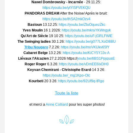
Nawel Dombrowsky - Incarnée
 - 29.11.25: 
https://youtu.be/ytYlSFVEKQU
PANDORAS DREAM
 After the Noise/ Après le bruit: 
https://youtu.be/thSA2mkOzv4
Bastoun
 13.12.25: 
https://youtu.be/ZIuOquezZkc
Yves Moulin
 16 1 2026: 
https://youtu.be/mkraYKWngyk
Qu'Art de Siècle
 19 10 25: 
https://youtu.be/uF-jGRLFWIE
The Swinging ladies
 30.1.26: 
https://youtu.be/g077LXoDBBU
Tribu Nougaro
 7.2.26: 
https://youtu.be/moVKUkv65fY
Cabaret Belge
 13.2.26: 
https://youtu.be/KiCY5YJJv-A
Liévaux l'Alcazien
 27.2.2026 https://
youtu.be/8BS1PpjquaE
Roger Roger
 6.3.26: 
https://youtu.be/vDmEE6IxDH0
Keyvan Chemirani - Christophe Erard
-14 3 26: 
https://youtu.be/_mg1Kpo-Olc
Kourbeti
 20 3 26: 
https://youtu.be/92Uf9q-tRgo
Toute la liste
 et merci a 
Anne Colliard
 pour les super photos!